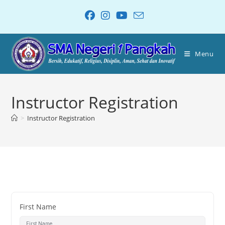
Menu
Instructor Registration
>
Instructor Registration
First Name