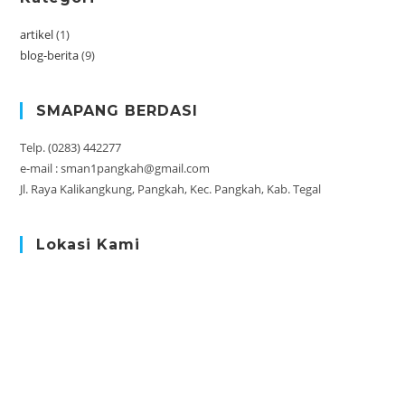
artikel
(1)
blog-berita
(9)
SMAPANG BERDASI
Telp. (0283) 442277
e-mail : sman1pangkah@gmail.com
Jl. Raya Kalikangkung, Pangkah, Kec. Pangkah, Kab. Tegal
Lokasi Kami